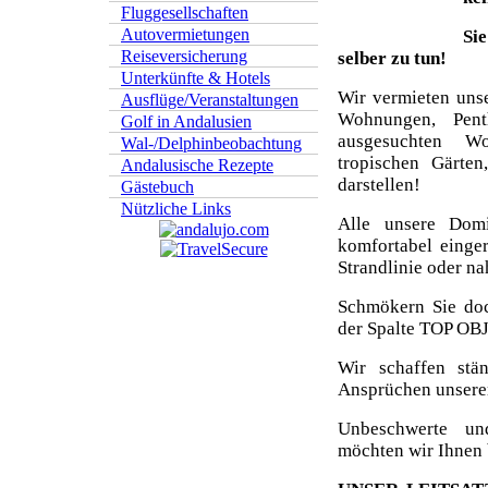
Fluggesellschaften
Autovermietungen
Si
Reiseversicherung
selber zu tun!
Unterkünfte & Hotels
Wir vermieten uns
Ausflüge/Veranstaltungen
Wohnungen, Pent
Golf in Andalusien
ausgesuchten W
Wal-/Delphinbeobachtung
tropischen Gärten
Andalusische Rezepte
darstellen!
Gästebuch
Nützliche Links
Alle unsere Dom
komfortabel einger
Strandlinie oder n
Schmökern Sie do
der Spalte TOP O
Wir schaffen stä
Ansprüchen unserer
Unbeschwerte un
möchten wir Ihnen 