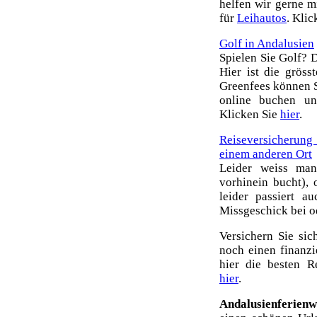
helfen wir gerne m
für
Leihautos
. Kli
Golf in Andalusien
Spielen Sie Golf? D
Hier ist die gröss
Greenfees können S
online buchen un
Klicken Sie
hier
.
Reiseversicherun
einem anderen Ort
Leider weiss ma
vorhinein bucht),
leider passiert a
Missgeschick bei o
Versichern Sie sic
noch einen finanz
hier die besten Re
hier
.
Andalusienferien