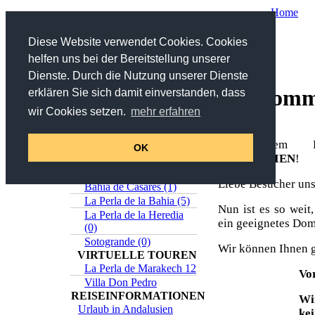
Home
Sie sind hier: Home
Diese Website verwendet Cookies. Cookies
helfen uns bei der Bereitstellung unserer
Suche
Dienste. Durch die Nutzung unserer Dienste
Willkom
erklären Sie sich damit einverstanden, dass
in Titel und Beschreibung
wir Cookies setzen.
mehr erfahren
>>
Erweiterte Suche
Online-Katalog
bei Ihrem F
Estepona (5)
OK
ANDALUSIEN
!
Casares (0)
Sabinillas (1)
Liebe Besucher uns
Bahia de Casares (1)
La Perla de la Bahia (5)
Nun ist es so weit
La Perla de la Heredia
ein geeignetes Domi
(0)
Sotogrande (0)
Wir können Ihnen g
VIRTUELLE TOUREN
La Perla de Marakech 12
Vo
Villa Don Pedro
REISEINFORMATIONEN
Wi
Urlaub in Andalusien
ke