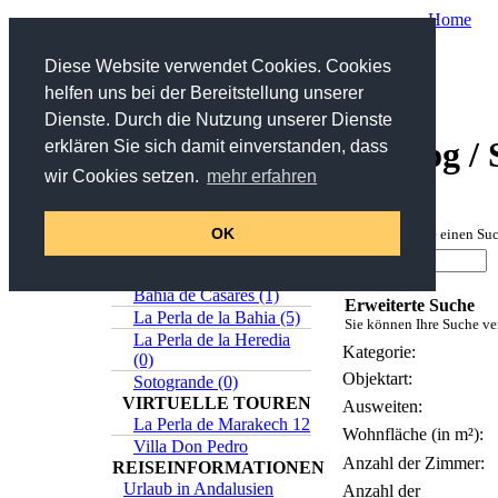
Home
Sie sind hier:
Home
/
Katalog
/ Suche
Diese Website verwendet Cookies. Cookies
helfen uns bei der Bereitstellung unserer
Suche
Dienste. Durch die Nutzung unserer Dienste
Katalog /
erklären Sie sich damit einverstanden, dass
in Titel und Beschreibung
wir Cookies setzen.
mehr erfahren
>>
Erweiterte Suche
Online-Katalog
Suche
Estepona (5)
OK
Geben Sie bitte einen Suc
Casares (0)
Sabinillas (1)
Bahia de Casares (1)
Erweiterte Suche
La Perla de la Bahia (5)
Sie können Ihre Suche ver
La Perla de la Heredia
Kategorie:
(0)
Objektart:
Sotogrande (0)
VIRTUELLE TOUREN
Ausweiten:
La Perla de Marakech 12
Wohnfläche (in m²):
Villa Don Pedro
Anzahl der Zimmer:
REISEINFORMATIONEN
Urlaub in Andalusien
Anzahl der