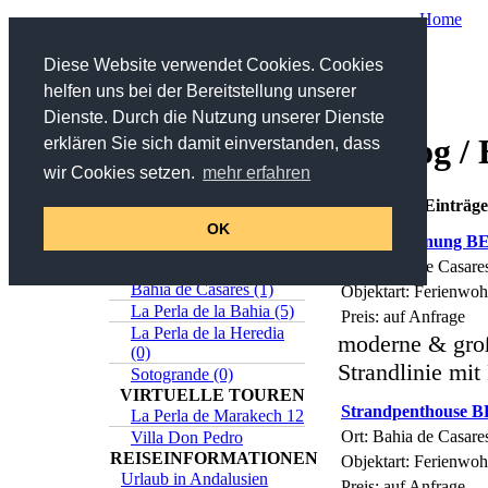
Home
Sie sind hier:
Home
/
Katalog
/ Estepona
Diese Website verwendet Cookies. Cookies
helfen uns bei der Bereitstellung unserer
Suche
Dienste. Durch die Nutzung unserer Dienste
Katalog /
erklären Sie sich damit einverstanden, dass
in Titel und Beschreibung
wir Cookies setzen.
mehr erfahren
>>
Erweiterte Suche
Online-Katalog
Insgesamt 5 Einträg
Estepona (5)
OK
Strandwohnung 
Casares (0)
Ort: Bahia de Casare
Sabinillas (1)
Bahia de Casares (1)
Objektart: Ferienwo
La Perla de la Bahia (5)
Preis: auf Anfrage
La Perla de la Heredia
moderne & groß
(0)
Strandlinie mi
Sotogrande (0)
VIRTUELLE TOUREN
Strandpenthouse
La Perla de Marakech 12
Ort: Bahia de Casare
Villa Don Pedro
REISEINFORMATIONEN
Objektart: Ferienwo
Urlaub in Andalusien
Preis: auf Anfrage