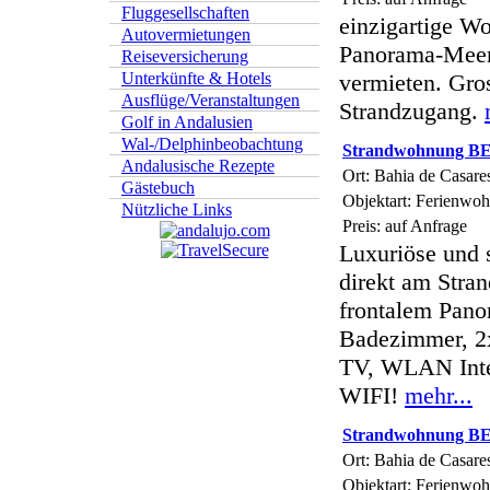
Fluggesellschaften
einzigartige Wo
Autovermietungen
Panorama-Meer
Reiseversicherung
vermieten. Gro
Unterkünfte & Hotels
Ausflüge/Veranstaltungen
Strandzugang.
Golf in Andalusien
Wal-/Delphinbeobachtung
Strandwohnung 
Andalusische Rezepte
Ort: Bahia de Casare
Gästebuch
Objektart: Ferienwo
Nützliche Links
Preis: auf Anfrage
Luxuriöse und 
direkt am Stran
frontalem Pano
Badezimmer, 2
TV, WLAN Inter
WIFI!
mehr...
Strandwohnung 
Ort: Bahia de Casare
Objektart: Ferienwo