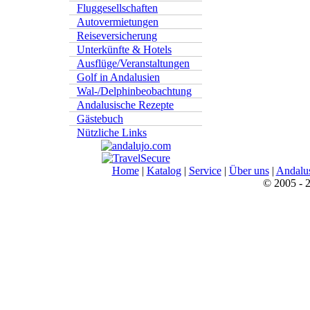
Fluggesellschaften
Autovermietungen
Reiseversicherung
Unterkünfte & Hotels
Ausflüge/Veranstaltungen
Golf in Andalusien
Wal-/Delphinbeobachtung
Andalusische Rezepte
Gästebuch
Nützliche Links
Home
|
Katalog
|
Service
|
Über uns
|
Andalu
© 2005 - 