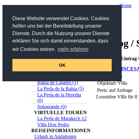
Home
Sie sind hier:
Home
/
Katalog
/ Sabinillas
Diese Website verwendet Cookies. Cookies
helfen uns bei der Bereitstellung unserer
Suche
Dienste. Durch die Nutzung unserer Dienste
Katalog / 
erklären Sie sich damit einverstanden, dass
in Titel und Beschreibung
wir Cookies setzen.
mehr erfahren
>>
Erweiterte Suche
Online-Katalog
Insgesamt 1 Eintrag
Estepona (5)
OK
VILLA PRINCES
Casares (0)
Ort: Manilva
Sabinillas (1)
Bahia de Casares (1)
Objektart: Villa
La Perla de la Bahia (5)
Preis: auf Anfrage
La Perla de la Heredia
Luxuriöse Villa für 
(0)
Sotogrande (0)
VIRTUELLE TOUREN
La Perla de Marakech 12
Villa Don Pedro
REISEINFORMATIONEN
Urlaub in Andalusien