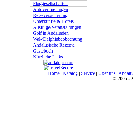
Fluggesellschaften
Autovermietungen
Reiseversicherung
Unterkünfte & Hotels
Ausflüge/Veranstaltungen
Golf in Andalusien
Wal-/Delphinbeobachtung
Andalusische Rezepte
Gästebuch
Nützliche Links
Home
|
Katalog
|
Service
|
Über uns
|
Andalu
© 2005 - 