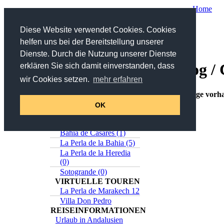
Home
Sie sind hier:
Home
/
Katalog
/ Casares
Diese Website verwendet Cookies. Cookies
helfen uns bei der Bereitstellung unserer
Suche
Dienste. Durch die Nutzung unserer Dienste
Katalog / 
erklären Sie sich damit einverstanden, dass
in Titel und Beschreibung
wir Cookies setzen.
mehr erfahren
>>
Erweiterte Suche
Online-Katalog
Keine Einträge vorh
Estepona (5)
OK
Casares (0)
Sabinillas (1)
Bahia de Casares (1)
La Perla de la Bahia (5)
La Perla de la Heredia
(0)
Sotogrande (0)
VIRTUELLE TOUREN
La Perla de Marakech 12
Villa Don Pedro
REISEINFORMATIONEN
Urlaub in Andalusien