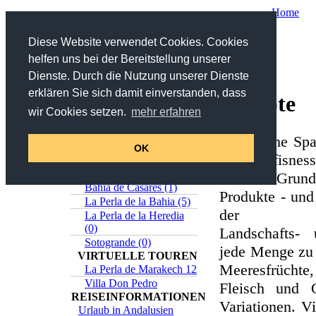
Home
Sie sind hier:
Home
/
Andalusien
/ Rezepte
Diese Website verwendet Cookies. Cookies
helfen uns bei der Bereitstellung unserer
Suche
Dienste. Durch die Nutzung unserer Dienste
erklären Sie sich damit einverstanden, dass
Rezepte
in Titel und Beschreibung
wir Cookies setzen.
mehr erfahren
>>
Erweiterte Suche
Online-Katalog
Die Küche Span
Estepona (5)
OK
mit Raffisnes
Casares (0)
Sabinillas (1)
soliden Grund
Bahia de Casares (1)
Produkte - und
La Perla de la Bahia (5)
der unter
La Perla de la Heredia
(0)
Landschafts-
Sotogrande (0)
jede Menge zu 
VIRTUELLE TOUREN
Meeresfrüchte,
La Perla de Marakech 12
Villa Don Pedro
Fleisch und 
REISEINFORMATIONEN
Variationen. Vi
Urlaub in Andalusien