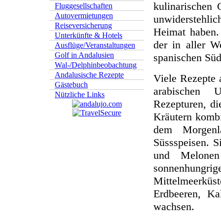
kulinarischen
Fluggesellschaften
Autovermietungen
unwiderstehlic
Reiseversicherung
Heimat haben.
Unterkünfte & Hotels
der in aller 
Ausflüge/Veranstaltungen
Golf in Andalusien
spanischen Süd
Wal-/Delphinbeobachtung
Andalusische Rezepte
Viele Rezepte 
Gästebuch
arabischen 
Nützliche Links
Rezepturen, di
Kräutern kombi
dem Morgenla
Süssspeisen. S
und Melonen
sonnenhung
Mittelmeerkü
Erdbeeren, Ka
wachsen.