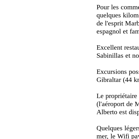
Pour les commer
quelques kilomè
de l'esprit Marb
espagnol et fami
Excellent resta
Sabinillas et n
Excursions pos
Gibraltar (44 k
Le propriétair
(l'aéroport de 
Alberto est dis
Quelques légers
mer, le Wifi pa