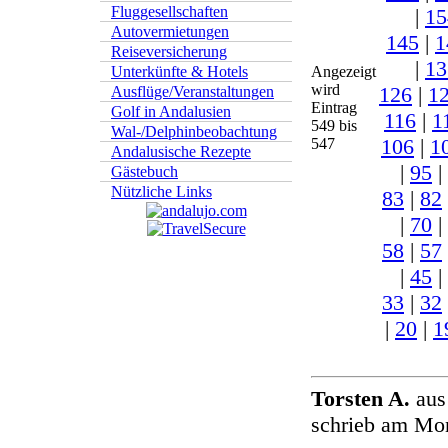
Fluggesellschaften
|
15
Autovermietungen
145
|
1
Reiseversicherung
|
13
Angezeigt
Unterkünfte & Hotels
wird
126
|
1
Ausflüge/Veranstaltungen
Eintrag
Golf in Andalusien
116
|
1
549 bis
Wal-/Delphinbeobachtung
106
|
1
547
Andalusische Rezepte
|
95
|
Gästebuch
Nützliche Links
83
|
82
|
70
|
58
|
57
|
45
|
33
|
32
|
20
|
1
Torsten A.
aus
schrieb am Mon