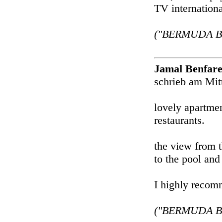
TV internationa
("BERMUDA BE
Jamal Benfar
schrieb am Mit
lovely apartmen
restaurants.
the view from t
to the pool and
I highly recom
("BERMUDA BE