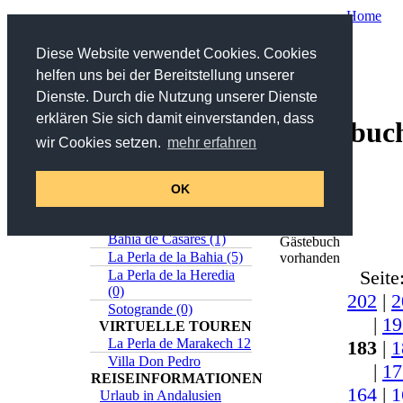
Home
Sie sind hier:
Home
/
Service
/ Gästebuch
Diese Website verwendet Cookies. Cookies
helfen uns bei der Bereitstellung unserer
Suche
Dienste. Durch die Nutzung unserer Dienste
erklären Sie sich damit einverstanden, dass
Gästebuc
in Titel und Beschreibung
wir Cookies setzen.
mehr erfahren
>>
Erweiterte Suche
Online-Katalog
Insgesamt
Estepona (5)
OK
630
Casares (0)
Einträge
Sabinillas (1)
im
Bahia de Casares (1)
Gästebuch
La Perla de la Bahia (5)
vorhanden
Seite
La Perla de la Heredia
(0)
202
|
2
Sotogrande (0)
|
19
VIRTUELLE TOUREN
La Perla de Marakech 12
183
|
1
Villa Don Pedro
|
17
REISEINFORMATIONEN
164
|
1
Urlaub in Andalusien